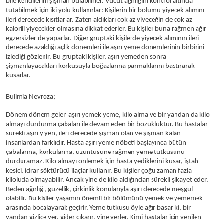
bile kendilerini şişman bulabilirler. Vücut ağırlığını kontrol altında
tutabilmek için iki yolu kullanırlar: Kişilerin bir bölümü yiyecek alımını
ileri derecede kısıtlarlar. Zaten aldıkları çok az yiyeceğin de çok az
kalorili yiyecekler olmasına dikkat ederler. Bu kişiler buna rağmen ağır
egzersizler de yaparlar. Diğer gruptaki kişilerde yiyecek alımının ileri
derecede azaldığı açlık dönemleri ile aşırı yeme dönemlerinin birbirini
izlediği gözlenir. Bu gruptaki kişiler, aşırı yemeden sonra
şişmanlayacakları korkusuyla boğazlarına parmaklarını bastırarak
kusarlar.
Bulimia Nevroza;
Dönem dönem gelen aşırı yemek yeme, kilo alma ve bir yandan da kilo
almayı durdurma çabaları ile devam eden bir bozukluktur. Bu hastalar
sürekli aşırı yiyen, ileri derecede şişman olan ve şişman kalan
insanlardan farklıdır. Hasta aşırı yeme nöbeti başlayınca bütün
çabalarına, korkularına, üzüntüsüne rağmen yeme tutkusunu
durduramaz. Kilo almayı önlemek için hasta yediklerini kusar, iştah
kesici, idrar söktürücü ilaçlar kullanır. Bu kişiler çoğu zaman fazla
kiloluda olmayabilir. Ancak yine de kilo aldığından sürekli şikayet eder.
Beden ağırlığı, güzellik, çirkinlik konularıyla aşırı derecede meşgul
olabilir. Bu kişiler yaşamın önemli bir bölümünü yemek ve yememek
arasında bocalayarak geçirir. Yeme tutkusu öyle ağır basar ki, bir
yandan gizlice yer, gider çıkarır, yine yerler. Kimi hastalar için yenilen