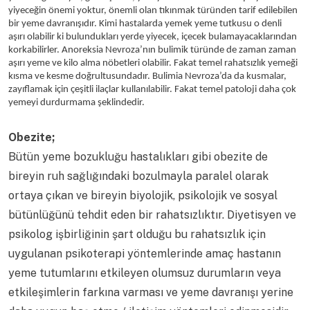
yiyeceğin önemi yoktur, önemli olan tıkınmak türünden tarif edilebilen
bir yeme davranışıdır. Kimi hastalarda yemek yeme tutkusu o denli
aşırı olabilir ki bulundukları yerde yiyecek, içecek bulamayacaklarından
korkabilirler. Anoreksia Nevroza’nın bulimik türünde de zaman zaman
aşırı yeme ve kilo alma nöbetleri olabilir. Fakat temel rahatsızlık yemeği
kısma ve kesme doğrultusundadır. Bulimia Nevroza’da da kusmalar,
zayıflamak için çeşitli ilaçlar kullanılabilir. Fakat temel patoloji daha çok
yemeyi durdurmama şeklindedir.
Obezite;
Bütün yeme bozukluğu hastalıkları gibi obezite de
bireyin ruh sağlığındaki bozulmayla paralel olarak
ortaya çıkan ve bireyin biyolojik, psikolojik ve sosyal
bütünlüğünü tehdit eden bir rahatsızlıktır. Diyetisyen ve
psikolog işbirliğinin şart olduğu bu rahatsızlık için
uygulanan psikoterapi yöntemlerinde amaç hastanın
yeme tutumlarını etkileyen olumsuz durumların veya
etkileşimlerin farkına varması ve yeme davranışı yerine