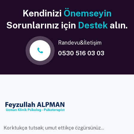
Kendinizi
Önemseyin
Sorunlarınız için
Destek
alın.
Randevu&İletişim
0530 516 03 03
Korktukça tutsak; umut ettikçe özgürsünüz...