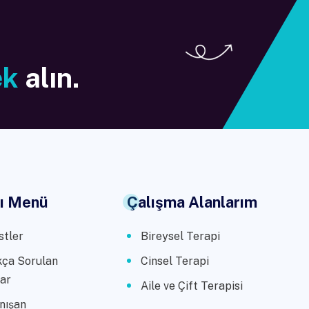
ek
alın.
lı Menü
Çalışma Alanlarım
stler
Bireysel Terapi
kça Sorulan
Cinsel Terapi
ar
Aile ve Çift Terapisi
nışan