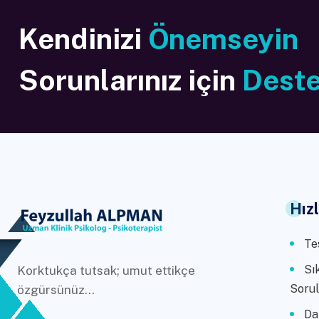
Kendinizi
Önemseyin
Sorunlarınız için
Dest
Hız
Te
Sı
Korktukça tutsak; umut ettikçe
Sorul
özgürsünüz...
Da