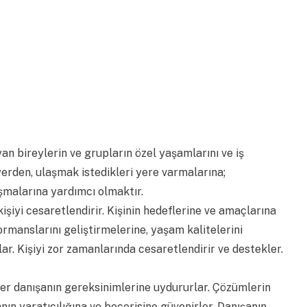
yan bireylerin ve grupların özel yaşamlarını ve iş
erden, ulaşmak istedikleri yere varmalarına;
aşmalarına yardımcı olmaktır.
kişiyi cesaretlendirir. Kişinin hedeflerine ve amaçlarına
ormanslarını geliştirmelerine, yaşam kalitelerini
lar. Kişiyi zor zamanlarında cesaretlendirir ve destekler.
her danışanın gereksinimlerine uydururlar. Çözümlerin
nın yaratıcılığına ve becerisine güvenirler. Danışanın