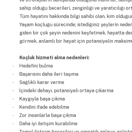
sahip olduğu becerileri, zenginliği ve yaratıcılığı o
Tüm hayatını hakkında bilgi sahibi olan, kim olduğun
Yaşam koçluğu sürecinde; istediğiniz şeylerin ned
giden bir çok şeyin nedenini keşfetmek, hayatta den
görmek, anlamlı bir hayat için potansiyelin maksim
Koçluk hizmeti alma nedenleri:
Hedefini bulma
·
Başarısını daha ileri taşıma
·
Sağlıklı karar verme
·
İçindeki dehayı, potansiyeli ortaya çıkarma
·
Kaygıyla başa çıkma
·
Kendini ifade edebilme
·
Zor insanlarla başa çıkma
·
Daha iyi iletişim kurabilme
·
Temel iletişim becerileri ve empatik anlayış gelişt
·