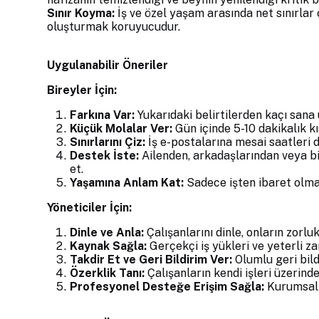
Sınır Koyma:
İş ve özel yaşam arasında net sınırlar
oluşturmak koruyucudur.
Uygulanabilir Öneriler
Bireyler İçin:
Farkına Var:
Yukarıdaki belirtilerden kaçı sana
Küçük Molalar Ver:
Gün içinde 5-10 dakikalık kı
Sınırlarını Çiz:
İş e-postalarına mesai saatleri 
Destek İste:
Ailenden, arkadaşlarından veya bi
et.
Yaşamına Anlam Kat:
Sadece işten ibaret olmadı
Yöneticiler İçin:
Dinle ve Anla:
Çalışanlarını dinle, onların zorlu
Kaynak Sağla:
Gerçekçi iş yükleri ve yeterli z
Takdir Et ve Geri Bildirim Ver:
Olumlu geri bildi
Özerklik Tanı:
Çalışanların kendi işleri üzerinde
Profesyonel Desteğe Erişim Sağla:
Kurumsal b