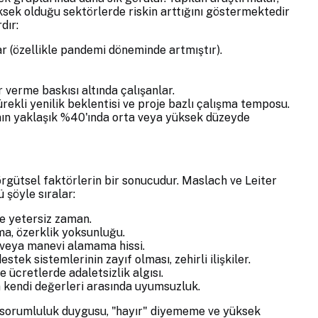
ksek olduğu sektörlerde riskin arttığını göstermektedir
dır:
ar (özellikle pandemi döneminde artmıştır).
verme baskısı altında çalışanlar.
rekli yenilik beklentisi ve proje bazlı çalışma temposu.
ının yaklaşık %40'ında orta veya yüksek düzeyde
örgütsel faktörlerin bir sonucudur. Maslach ve Leiter
 şöyle sıralar:
e yetersiz zaman.
ama, özerklik yoksunluğu.
i veya manevi alamama hissi.
stek sistemlerinin zayıf olması, zehirli ilişkiler.
e ücretlerde adaletsizlik algısı.
n kendi değerleri arasında uyumsuzluk.
rı sorumluluk duygusu, "hayır" diyememe ve yüksek