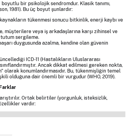
ç boyutlu bir psikolojik sendromdur. Klasik tanımı,
on, 1981). Bu üç boyut şunlardır:
kaynakların tükenmesi sonucu bitkinlik, enerji kaybı ve
e, müşterilere veya iş arkadaşlarına karşı zihinsel ve
 tutum sergileme.
e başarı duygusunda azalma, kendine olan güvenin
ncellediği ICD-11 (Hastalıkların Uluslararası
sınıflandırmıştır. Ancak dikkat edilmesi gereken nokta,
en" olarak konumlandırmasıdır. Bu, tükenmişliğin temel
işkili olduğuna dair önemli bir vurgudur (WHO, 2019).
Farklar
ştırılır. Ortak belirtiler (yorgunluk, isteksizlik,
ellikler vardır: