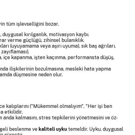
n tüm işlevselliğini bozar.
 duygusal kırılganlık, motivasyon kaybı.
rar verme güçlüğü, zihinsel bulanıklık.
arı (uyuyamama veya aşırı uyuma), sık baş ağrıları,
 zayıflaması).
, içe kapanma, işten kaçınma, performansta düşüş,
ında ilişkilerinin bozulmasına, mesleki hata yapma
nlamda düşmesine neden olur.
 kalıplarını ("Mükemmel olmalıyım", "Her işi ben
 etkilidir.
n anda kalmasını, stres tepkilerini yönetmesini ve öz-
ngeli beslenme ve
kaliteli uyku
temeldir. Uyku, duygusal
r süreçtir.