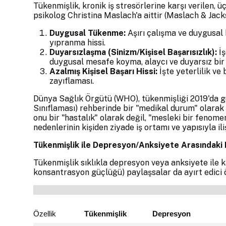
Tükenmişlik, kronik iş stresörlerine karşı verilen, ü
psikolog Christina Maslach'a aittir (Maslach & Jacks
Duygusal Tükenme:
Aşırı çalışma ve duygusal 
yıpranma hissi.
Duyarsızlaşma (Sinizm/Kişisel Başarısızlık):
İş
duygusal mesafe koyma, alaycı ve duyarsız bir
Azalmış Kişisel Başarı Hissi:
İşte yeterlilik v
zayıflaması.
Dünya Sağlık Örgütü (WHO), tükenmişliği 2019'da gü
Sınıflaması) rehberinde bir "medikal durum" olarak 
onu bir "hastalık" olarak değil, "mesleki bir fenom
nedenlerinin kişiden ziyade iş ortamı ve yapısıyla il
Tükenmişlik ile Depresyon/Anksiyete Arasındaki 
Tükenmişlik sıklıkla depresyon veya anksiyete ile karı
konsantrasyon güçlüğü) paylaşsalar da ayırt edici öz
Özellik
Tükenmişlik
Depresyon