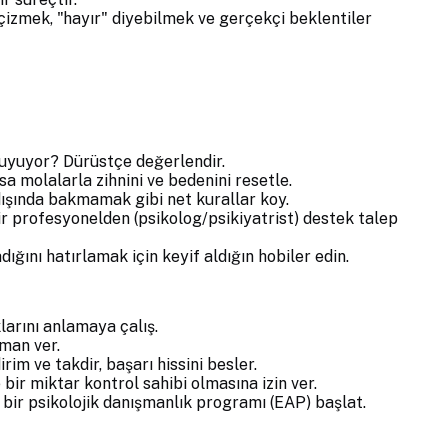
 çizmek, "hayır" diyebilmek ve gerçekçi beklentiler
 uyuyor? Dürüstçe değerlendir.
sa molalarla zihnini ve bedenini resetle.
dışında bakmamak gibi net kurallar koy.
r profesyonelden (psikolog/psikiyatrist) destek talep
ğını hatırlamak için keyif aldığın hobiler edin.
klarını anlamaya çalış.
aman ver.
rim ve takdir, başarı hissini besler.
 bir miktar kontrol sahibi olmasına izin ver.
ir psikolojik danışmanlık programı (EAP) başlat.