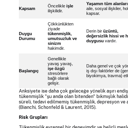
Yaşamın tüm alanları
Öncelikle
işle
Kapsam
aile, sosyal ilişkiler, ho
ilişkilidir.
kapsar.
Çökkünlükten
ziyade
Derin bir
üzüntü,
Duygu
tükenmişlik,
değersizlik hissi ve h
Durumu
umutsuzluk ve
duygusu
vardır.
sinizm
hakimdir.
Genellikle
yavaş yavaş,
Daha genel ve çok yön
işe özgü
Başlangıç
iş dışı faktörler de (ge
stresörlere
biyokimya, travma) etki
bağlı olarak
gelişir.
Anksiyete ise daha çok geleceğe yönelik aşırı endiş
tükenmişlik "şu anda olan bitenden" bıkmışlık halid
süreli, tedavi edilmemiş tükenmişlik, depresyon ve 
(Bianchi, Schonfeld & Laurent, 2015).
Risk Grupları
Tükenmişlik evrensel bir deneyimdir ve belirli mesl