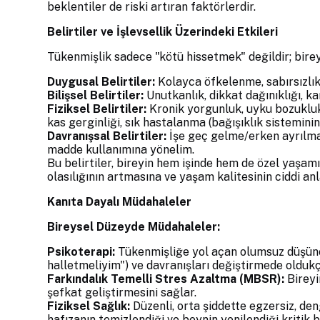
beklentiler de riski artıran faktörlerdir.
Belirtiler ve İşlevsellik Üzerindeki Etkileri
Tükenmişlik sadece "kötü hissetmek" değildir; bireyi
Duygusal Belirtiler:
Kolayca öfkelenme, sabırsızlık,
Bilişsel Belirtiler:
Unutkanlık, dikkat dağınıklığı, ka
Fiziksel Belirtiler:
Kronik yorgunluk, uyku bozuklukl
kas gerginliği, sık hastalanma (bağışıklık sisteminin
Davranışsal Belirtiler:
İşe geç gelme/erken ayrılma
madde kullanımına yönelim.
Bu belirtiler, bireyin hem işinde hem de özel yaşam
olasılığının artmasına ve yaşam kalitesinin ciddi a
Kanıta Dayalı Müdahaleler
Bireysel Düzeyde Müdahaleler:
Psikoterapi:
Tükenmişliğe yol açan olumsuz düşünce
halletmeliyim") ve davranışları değiştirmede oldukça
Farkındalık Temelli Stres Azaltma (MBSR):
Bireyi
şefkat geliştirmesini sağlar.
Fiziksel Sağlık:
Düzenli, orta şiddette egzersiz, de
hafızanın temizlendiği ve beynin yenilendiği kritik bi