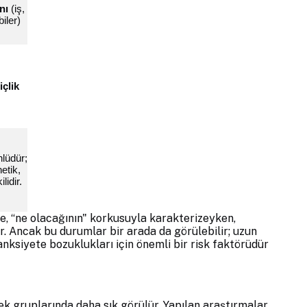
nı
(iş,
biler)
içlik
lüdür;
netik,
lidir.
e, “ne olacağının" korkusuyla karakterizeyken,
ir. Ancak bu durumlar bir arada da görülebilir; uzun
anksiyete bozuklukları için önemli bir risk faktörüdür
ek gruplarında daha sık görülür. Yapılan araştırmalar,