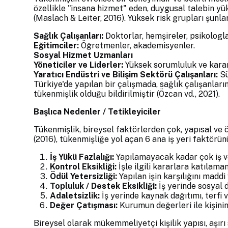
özellikle "insana hizmet" eden, duygusal talebin yü
(Maslach & Leiter, 2016). Yüksek risk grupları şunlar
Sağlık Çalışanları:
Doktorlar, hemşireler, psikologl
Eğitimciler:
Öğretmenler, akademisyenler.
Sosyal Hizmet Uzmanları
Yöneticiler ve Liderler:
Yüksek sorumluluk ve karar 
Yaratıcı Endüstri ve Bilişim Sektörü Çalışanları:
Sü
Türkiye'de yapılan bir çalışmada, sağlık çalışanlar
tükenmişlik olduğu bildirilmiştir (Özcan vd., 2021).
Başlıca Nedenler / Tetikleyiciler
Tükenmişlik, bireysel faktörlerden çok, yapısal ve 
(2016), tükenmişliğe yol açan 6 ana iş yeri faktörünü
İş Yükü Fazlalığı:
Yapılamayacak kadar çok iş v
Kontrol Eksikliği:
İşle ilgili kararlara katılam
Ödül Yetersizliği:
Yapılan işin karşılığını madd
Topluluk / Destek Eksikliği:
İş yerinde sosyal de
Adaletsizlik:
İş yerinde kaynak dağıtımı, terfi v
Değer Çatışması:
Kurumun değerleri ile kişini
Bireysel olarak mükemmeliyetçi kişilik yapısı, aşı